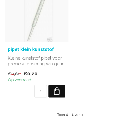
pipet klein kunststof
Kleine kunststof pipet voor
preciese dosering van geur-
en kleurstoffen.
€0,20
€0,60
Op voorraad
Toon
1
-
1
van 1