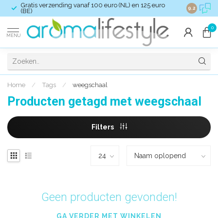
Gratis verzending vanaf 100 euro (NL) en 125 euro
Verzendkost
9.2
(BE)
0
MENU
Home
/
Tags
/
weegschaal
Producten getagd met weegschaal
Filters
Geen producten gevonden!
GA VERDER MET WINKELEN