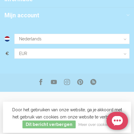
Mijn account
€
Door het gebruiken van onze website, ga je akkoord met
het gebruik van cookies om onze website te verbeteren.
© Copyright 2026 Aromalifestyle
- Powered by
Lightspeed
-
Lightspeed design
by
Dyvelopment
Dit bericht verbergen
Meer over cookies »