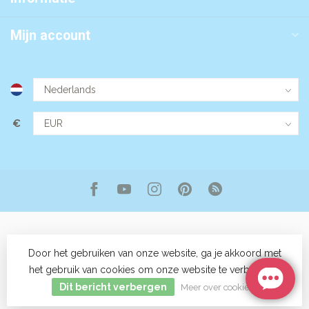
Mijn account
€
Door het gebruiken van onze website, ga je akkoord met
het gebruik van cookies om onze website te verbeteren.
© Copyright 2026 Aromalifestyle
- Powered by
Lightspeed
-
Lightspeed design
by
Dyvelopment
Dit bericht verbergen
Meer over cookies »