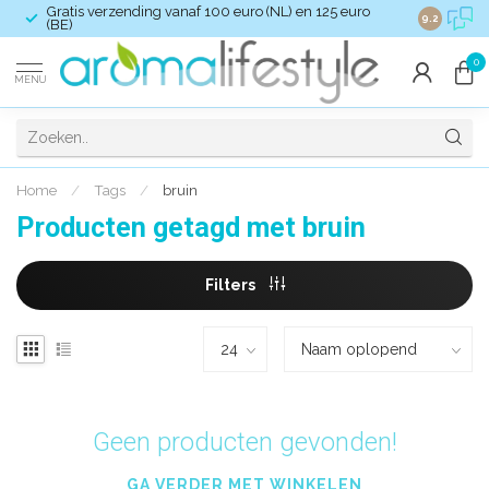
Gratis verzending vanaf 100 euro (NL) en 125 euro
Verzendkost
9.2
(BE)
0
MENU
Home
/
Tags
/
bruin
Producten getagd met bruin
Filters
Geen producten gevonden!
GA VERDER MET WINKELEN