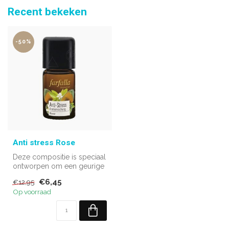
Recent bekeken
-50%
Anti stress Rose
Deze compositie is speciaal
ontworpen om een geurige
en heilzame onderbreking
€6,45
€12,95
te...
Op voorraad